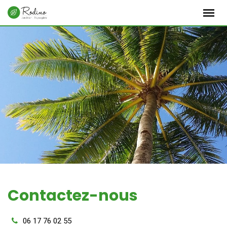
S
k
i
p
t
o
c
o
n
t
e
n
t
Contactez-nous
06 17 76 02 55